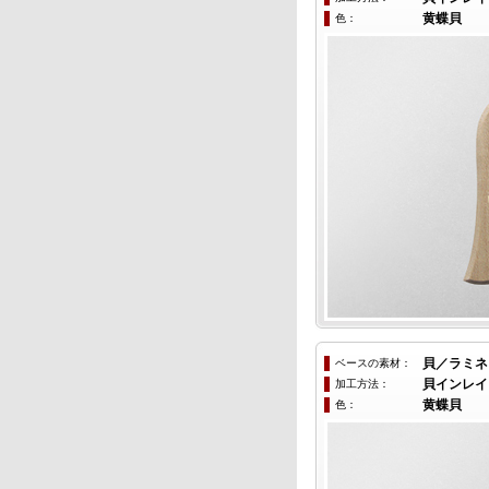
色：
黄蝶貝
ベースの素材：
貝／ラミネ
加工方法：
貝インレイ
色：
黄蝶貝