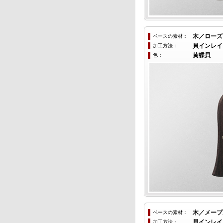
ベースの素材：
木／ローズ
加工方法：
貝インレイ
色：
黄蝶貝
ベースの素材：
木／メープ
加工方法：
貝インレイ