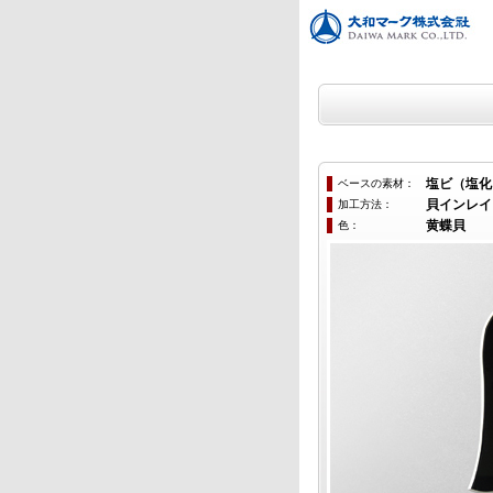
ベースの素材：
塩ビ（塩化
加工方法：
貝インレイ
色：
黄蝶貝