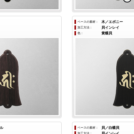
ベースの素材：
木／エボニー
加工方法：
貝インレイ
色：
黄蝶貝
ル
ベースの素材：
貝／白蝶貝
加工方法：
貝インレイ