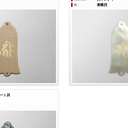
色：
黄蝶貝
ート貝