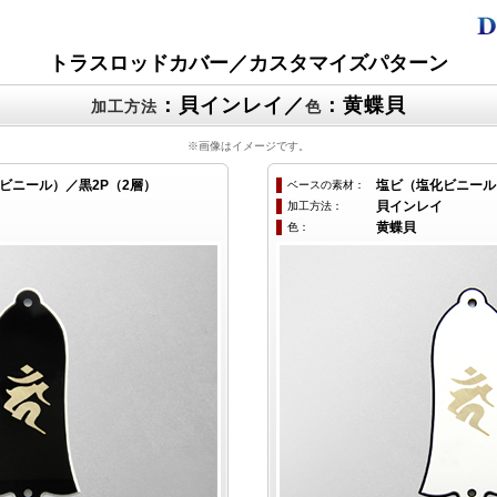
トラスロッドカバー／カスタマイズパターン
：貝インレイ／
：黄蝶貝
加工方法
色
※画像はイメージです。
ビニール）／黒2P（2層）
ベースの素材：
塩ビ（塩化ビニール
加工方法：
貝インレイ
色：
黄蝶貝