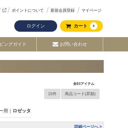
ズ
ポイントについて
新規会員登録
マイページ
ログイン
カート
0
ピングガイド
お問い合わせ
全
83
アイテム
ー用
ロゼッタ
詳細ページへ >