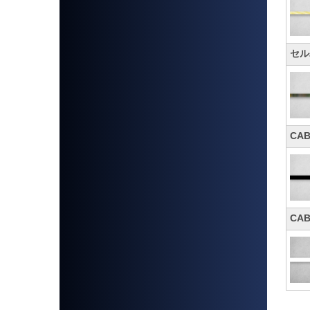
セル
CA
CA