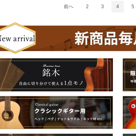
前へ
2
3
4
5