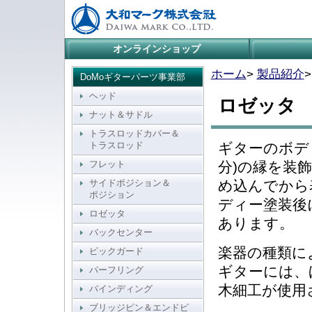
オンラインショップ
ホーム
>
製品紹介
DoMoギターパーツ事業部
ヘッド
ロゼッタ
ナット＆サドル
トラスロッドカバー＆
トラスロッド
ギターのボデ
フレット
分)の縁を装
サイドポジション＆
め込んでから
ポジション
ディー塗装後
ロゼッタ
あります。
バックセンター
楽器の種類に
ピックガード
ギターには、
パーフリング
木細工が使用
バインディング
ブリッジピン＆エンドピ