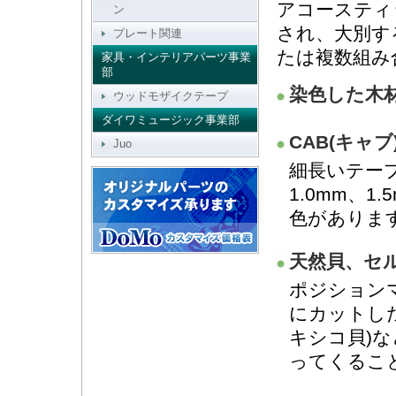
アコースティ
ン
され、大別す
プレート関連
たは複数組み
家具・インテリアパーツ事業
部
染色した木
ウッドモザイクテープ
ダイワミュージック事業部
CAB(キャブ
Juo
細長いテープ
1.0mm、1
色がありま
天然貝、セ
ポジション
にカットした
キシコ貝)
ってくるこ