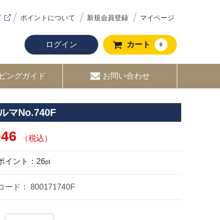
ズ
ポイントについて
新規会員登録
マイページ
ログイン
カート
0
ピングガイド
お問い合わせ
ルマNo.740F
946
（税込）
ポイント：
26
pt
コード：
800171740F