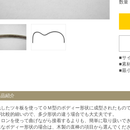
数量
■サイ
■素
■最
製品紹介
色したツキ板を使ってＯＭ型のボディー形状に成型されたもの
が比較的細いので、多少形状の違う場合でも大丈夫です。
イロンを使って曲げながら接着するよりも、簡単に取り扱いで
殊なボディー形状の場合は、木製の直棒の項目から選んでくだ