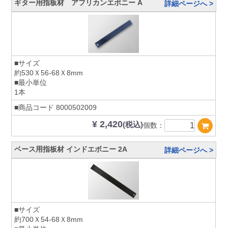
ギター用指板材 アフリカンエボニー A
詳細ページへ >
■サイズ
約530Ｘ56-68Ｘ8mm
■最小単位
1本
■商品コード
8000502009
¥ 2,420
(税込)
個数：
ベース用指板材 インドエボニー 2A
詳細ページへ >
■サイズ
約700Ｘ54-68Ｘ8mm