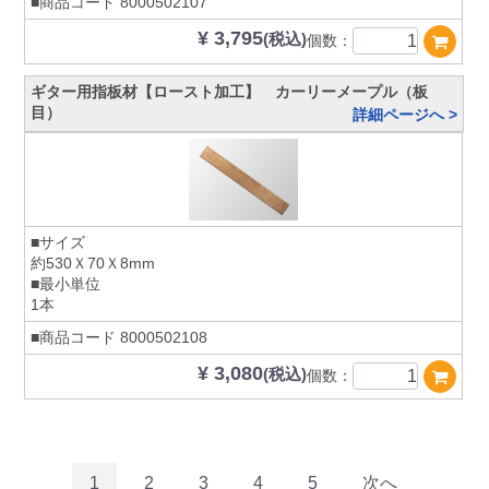
■商品コード
8000502107
¥ 3,795
(税込)
個数：
ギター用指板材【ロースト加工】 カーリーメープル（板
目）
詳細ページへ >
■サイズ
約530Ｘ70Ｘ8mm
■最小単位
1本
■商品コード
8000502108
¥ 3,080
(税込)
個数：
1
2
3
4
5
次へ