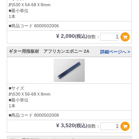
約530Ｘ54-68Ｘ8mm
■最小単位
1本
■商品コード
8000502006
¥ 2,090
(税込)
個数：
ギター用指板材 アフリカンエボニー 2A
詳細ページへ >
■サイズ
約530Ｘ56-68Ｘ8mm
■最小単位
1本
■商品コード
8000502008
¥ 3,520
(税込)
個数：