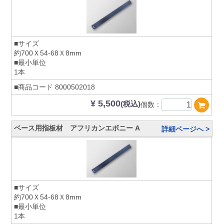
■サイズ
約700Ｘ54-68Ｘ8mm
■最小単位
1本
■商品コード
8000502018
¥ 5,500
(税込)
個数：
ベース用指板材 アフリカンエボニー A
詳細ページへ >
■サイズ
約700Ｘ54-68Ｘ8mm
■最小単位
1本