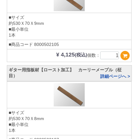
■サイズ
約530Ｘ70Ｘ9mm
■最小単位
1本
■商品コード
8000502105
¥ 4,125
(税込)
個数：
ギター用指板材【ロースト加工】 カーリーメープル（柾
目）
詳細ページへ >
■サイズ
約530Ｘ70Ｘ8mm
■最小単位
1本