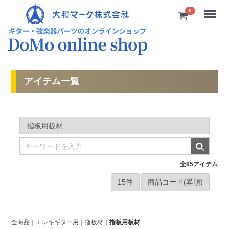
Menu
0
アイテム一覧
全
85
アイテム
全商品
エレキギター用
指板材
指板用板材