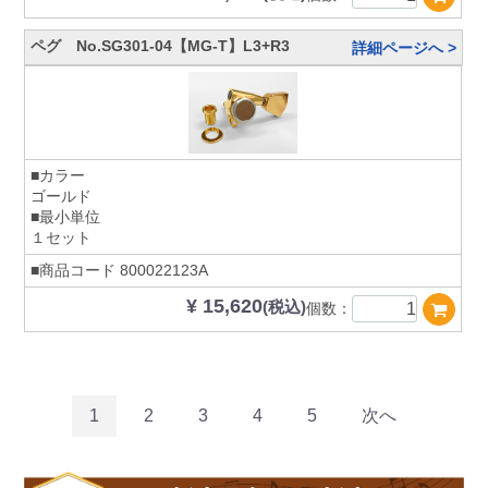
ペグ No.SG301-04【MG-T】L3+R3
詳細ページへ >
■カラー
ゴールド
■最小単位
１セット
■商品コード
800022123A
¥ 15,620
(税込)
個数：
1
2
3
4
5
次へ