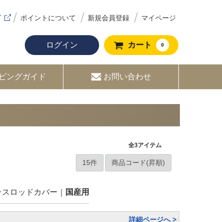
ズ
ポイントについて
新規会員登録
マイページ
ログイン
カート
0
ピングガイド
お問い合わせ
全
3
アイテム
ラスロッドカバー
国産用
詳細ページへ >