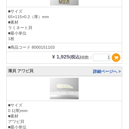
■サイズ
65×115×0.2（厚）mm
■素材
ラミネート貝
■最小単位
1枚
■商品コード
8000151103
¥ 1,925
(税込)
個数：
薄貝 アワビ貝
詳細ページへ >
■サイズ
0.1(厚)mm
■素材
アワビ貝
■最小単位