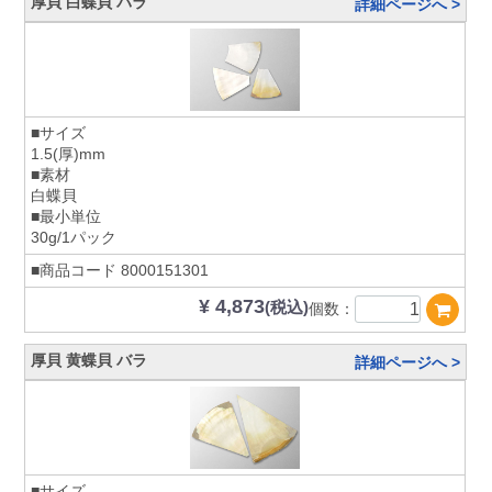
厚貝 白蝶貝 バラ
詳細ページへ >
■サイズ
1.5(厚)mm
■素材
白蝶貝
■最小単位
30g/1パック
■商品コード
8000151301
¥ 4,873
(税込)
個数：
厚貝 黄蝶貝 バラ
詳細ページへ >
■サイズ