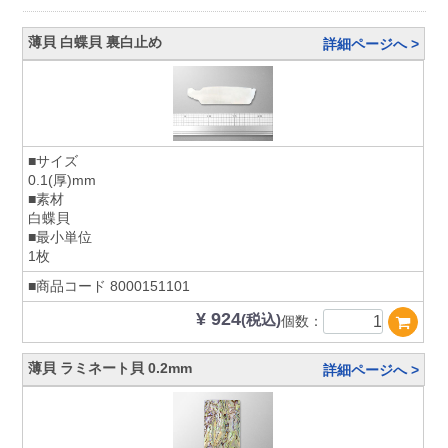
薄貝 白蝶貝 裏白止め
詳細ページへ >
■サイズ
0.1(厚)mm
■素材
白蝶貝
■最小単位
1枚
■商品コード
8000151101
¥ 924
(税込)
個数：
薄貝 ラミネート貝 0.2mm
詳細ページへ >