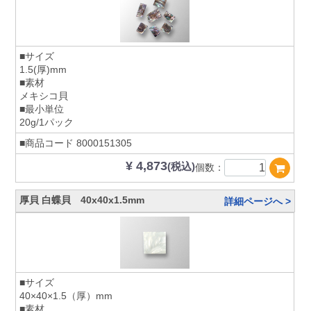
■サイズ
1.5(厚)mm
■素材
メキシコ貝
■最小単位
20g/1パック
■商品コード
8000151305
¥ 4,873
(税込)
個数：
厚貝 白蝶貝 40x40x1.5mm
詳細ページへ >
■サイズ
40×40×1.5（厚）mm
■素材