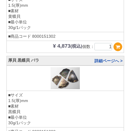
1.5(厚)mm
■素材
黄蝶貝
■最小単位
30g/1パック
■商品コード
8000151302
¥ 4,873
(税込)
個数：
厚貝 黒蝶貝 バラ
詳細ページへ >
■サイズ
1.5(厚)mm
■素材
黒蝶貝
■最小単位
30g/1パック