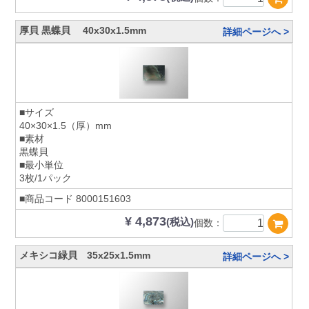
厚貝 黒蝶貝 40x30x1.5mm
詳細ページへ >
■サイズ
40×30×1.5（厚）mm
■素材
黒蝶貝
■最小単位
3枚/1パック
■商品コード
8000151603
¥ 4,873
(税込)
個数：
メキシコ緑貝 35x25x1.5mm
詳細ページへ >