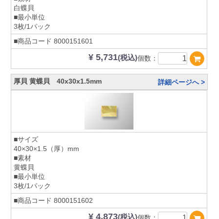
白蝶貝
■最小単位
3枚/1パック
■商品コード
8000151601
¥ 5,731
(税込)
個数：
厚貝 黄蝶貝 40x30x1.5mm
詳細ページへ >
■サイズ
40×30×1.5（厚）mm
■素材
黄蝶貝
■最小単位
3枚/1パック
■商品コード
8000151602
¥ 4,873
(税込)
個数：