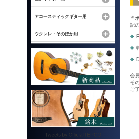
アコースティックギター用
当ポ
記
ウクレレ・そのほか用
会
そ
ご
Tweets by OfficialTEPCO