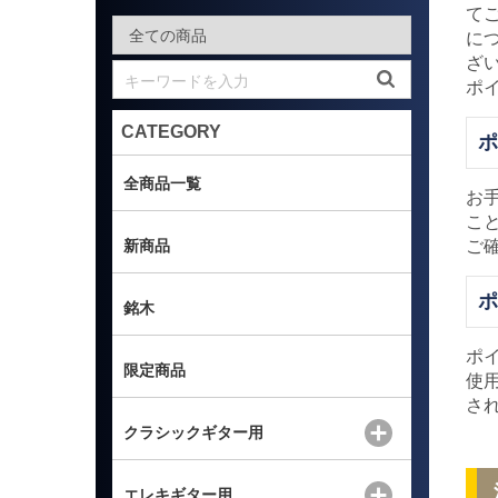
て
に
ざ
ポ
CATEGORY
全商品一覧
お
こ
新商品
ご
銘木
ポ
限定商品
使
さ
クラシックギター用
エレキギター用