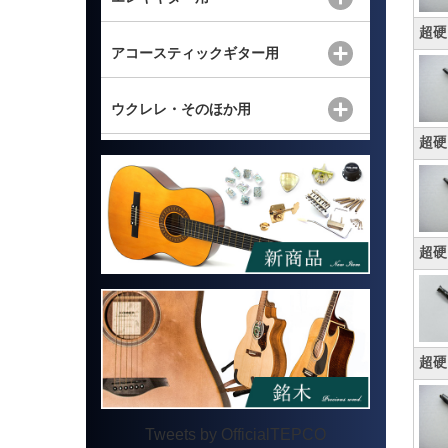
超硬
アコースティックギター用
ウクレレ・そのほか用
超硬
超硬
超硬
Tweets by OfficialTEPCO