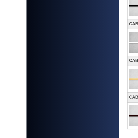
CA
CA
CA