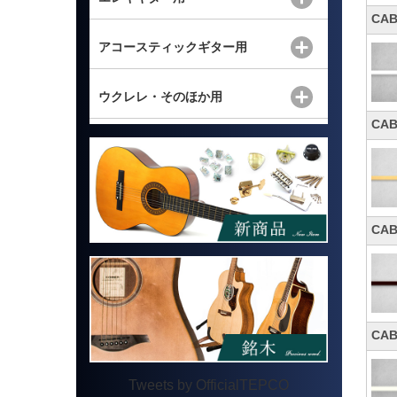
CA
アコースティックギター用
ウクレレ・そのほか用
CA
CA
CA
Tweets by OfficialTEPCO