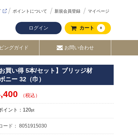
ズ
ポイントについて
新規会員登録
マイページ
ログイン
カート
0
ピングガイド
お問い合わせ
お買い得 5本/セット】ブリッジ材
ボニー 32（巾）
4,400
（税込）
ポイント：
120
pt
コード：
8051915030