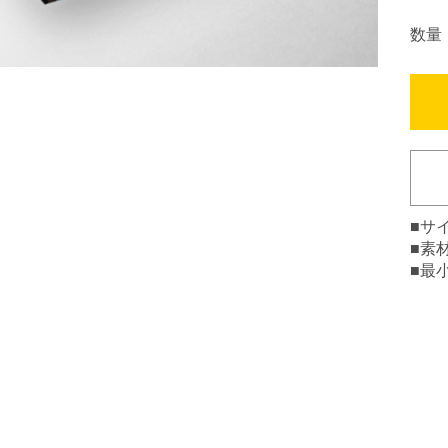
数量
■サ
■素
■最