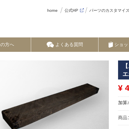
home
公式HP
パーツのカスタマイ
ての方へ
よくある質問
ショッ
【
エ
¥ 
加算
商品