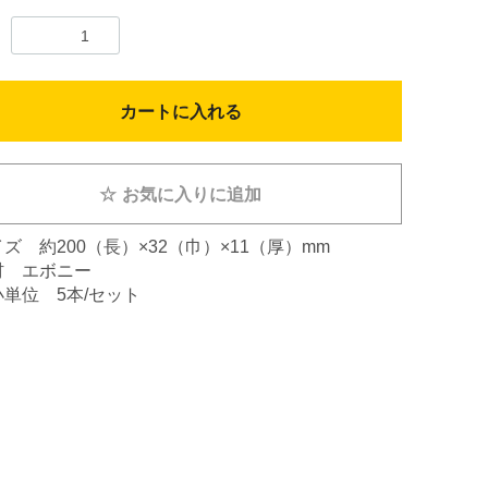
カートに入れる
☆
お気に入りに追加
イズ 約200（長）×32（巾）×11（厚）mm
材 エボニー
小単位 5本/セット