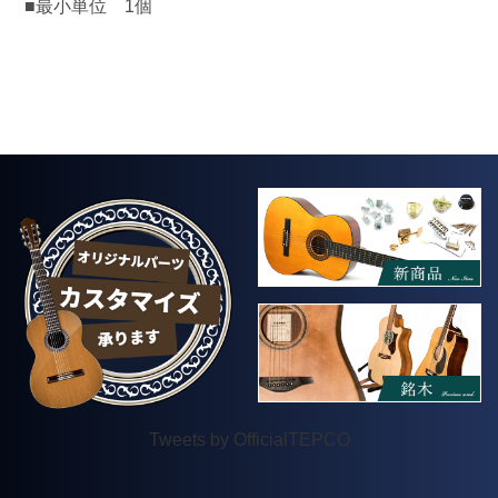
■最小単位 1個
Tweets by OfficialTEPCO