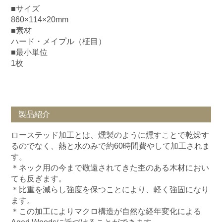
■サイズ
860×114×20mm
■素材
ハード・メイプル（柾目）
■最小単位
1枚
製品紹介
ローステッド加工とは、燻製のように燻すことで乾燥す
るのでなく、熱と水のみで約60時間費やして加工されま
す。
＊ネック用の今まで敬遠されてきた杢のある木材におい
ても反ぎます。
＊比重を減らし強度を保つことにより、軽く強固になり
ます。
＊この加工によりマクロ構造が自然な経年変化による