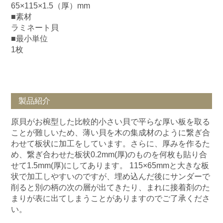
65×115×1.5（厚）mm
■素材
ラミネート貝
■最小単位
1枚
製品紹介
原貝がお椀型した比較的小さい貝で平らな厚い板を取る
ことが難しいため、薄い貝を木の集成材のように繋ぎ合
わせて板状に加工をしています。さらに、厚みを作るた
め、繋ぎ合わせた板状0.2mm(厚)のものを何枚も貼り合
せて1.5mm(厚)にしてあります。 115×65mmと大きな板
状で加工しやすいのですが、埋め込んだ後にサンダーで
削ると別の柄の次の層が出てきたり、まれに接着剤のた
まりが表に出てしまうことがありますのでご了承くださ
い。