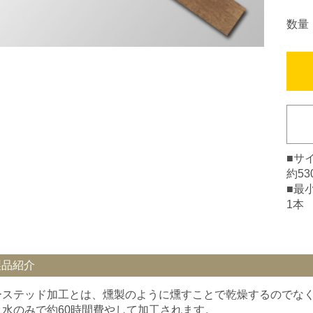
数量
■サ
約5
■最
1本
製品紹介
ーステッド加工とは、燻製のように燻すことで乾燥するのでな
と水のみで約60時間費やして加工されます。