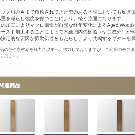
ネック用の今まで敬遠されてきた杢のある木材においても反ぎ
比重を減らし強度を保つことにより、軽く強固になります。
この加工によりマクロ構造が自然な経年変化によるAged Woo
ロースト加工することによって木細胞内の樹脂（ヤニ成分）が
の決定的な要因が振動伝達をもたらし、より共鳴するギターを
品の色や素材感を極力再現すべく努力しておりますが、ご利用のモニタ
ください。
関連商品