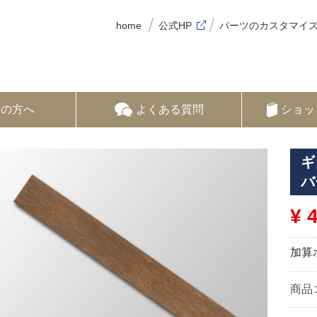
home
公式HP
パーツのカスタマイ
ての方へ
よくある質問
ショッ
ギ
バ
¥ 
加算
商品