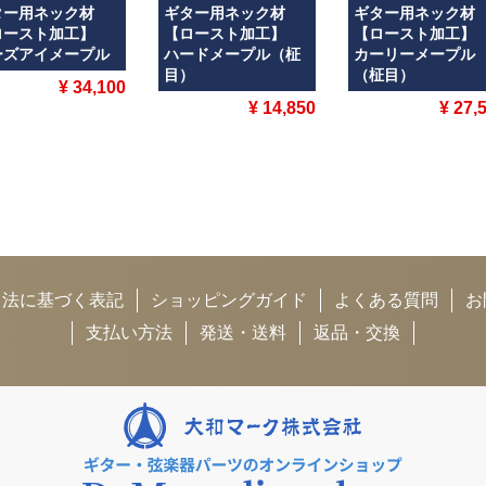
ター用ネック材
ギター用ネック材
ギター用ネック
ロースト加工】
【ロースト加工】
【ロースト加工
ーズアイメープル
ハードメープル（柾
カーリーメープル
目）
（柾目）
¥ 34,100
¥ 14,850
¥ 27,
引法に基づく表記
ショッピングガイド
よくある質問
お
支払い方法
発送・送料
返品・交換