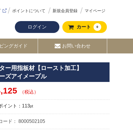
ズ
ポイントについて
新規会員登録
マイページ
ログイン
カート
0
ピングガイド
お問い合わせ
ター用指板材【ロースト加工】
ーズアイメープル
4,125
（税込）
ポイント：
113
pt
コード：
8000502105