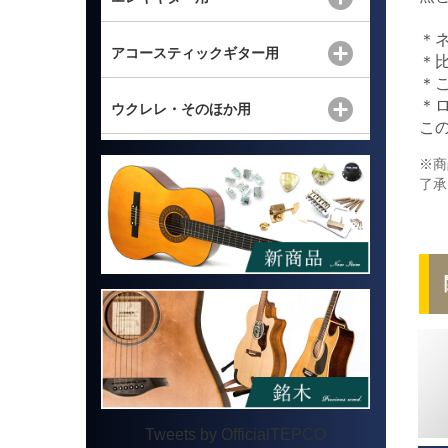
＊
アコースティックギター用
＊
＊
＊
ウクレレ・そのほか用
こ
※商
了承
Tweets by OfficialTEPCO