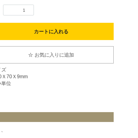
カートに入れる
☆
お気に入りに追加
イズ
30Ｘ70Ｘ9mm
小単位
く、