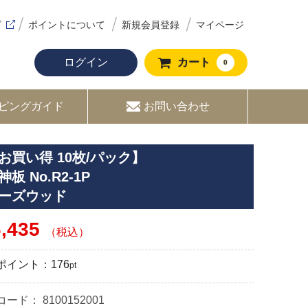
ズ
ポイントについて
新規会員登録
マイページ
ログイン
カート
0
ピングガイド
お問い合わせ
お買い得 10枚/パック】
神板 No.R2-1P
ーズウッド
6,435
（税込）
ポイント：
176
pt
コード：
8100152001