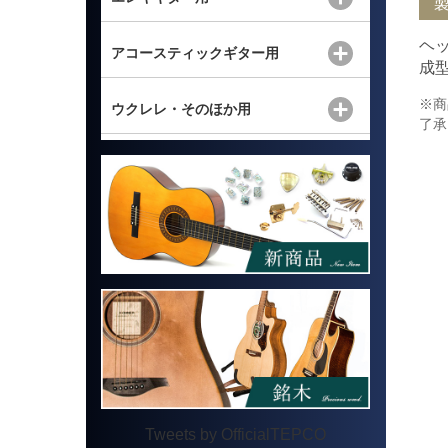
ヘ
アコースティックギター用
成
※商
ウクレレ・そのほか用
了承
Tweets by OfficialTEPCO