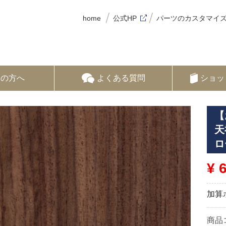
home
公式HP
パーツのカスタマイ
ての方へ
よくある質問
ショッ
【
天
ロ
¥ 
加算
商品