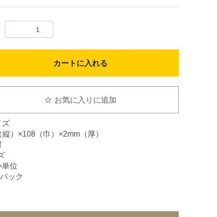
カートに入れる
☆
お気に入りに追加
イズ
（縦）×108（巾）×2mm（厚）
材
ズ
小単位
/パック