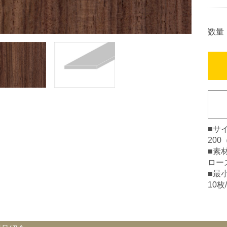
数量
■サ
200
■素
ロー
■最
10枚