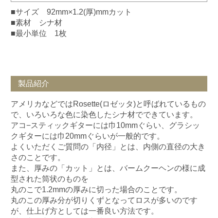
■サイズ 92mm×1.2(厚)mmカット
■素材 シナ材
■最小単位 1枚
製品紹介
アメリカなどではRosette(ロゼッタ)と呼ばれているもの
で、いろいろな色に染色したシナ材でできています。
アコ−スティックギターには巾10mmぐらい、グラシッ
クギターには巾20mmぐらいが一般的です。
よくいただくご質問の「内径」とは、内側の直径の大き
さのことです。
また、厚みの「カット」とは、バームクーヘンの様に成
型された筒状のものを
丸のこで1.2mmの厚みに切った場合のことです。
丸のこの厚み分が切りくずとなってロスが多いのです
が、仕上げ方としては一番良い方法です。